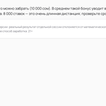
о можно забрать (10 000 сом). В среднем такой бонус уводит 
а. 8 000 ставок — это очень длинная дистанция; проверьте ср
ерсии: реальный результат отдельной сессии отклоняется от математического
не способ заработка. 21+