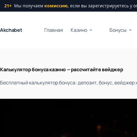
21+
Мы получаем
комиссию
, если вы зарегистрируетесь у 
Перейти
к
Akchabet
Главная
Казино
Бонусы
сути
Калькулятор бонуса казино — рассчитайте вейджер
Бесплатный калькулятор бонуса: депозит, бонус, вейджер 