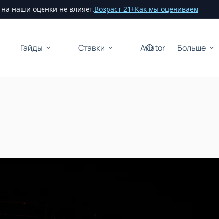
и на наши оценки не влияет.
Возраст 21+
Как мы оцениваем
Гайды
Ставки
Aviator
Больше