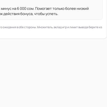
в минус на 6 000 сом. Помогает только более низкий
ок действия бонуса, чтобы успеть.
 ожидания в обе стороны. Множитель, вклад игр и лимит вывода берите из