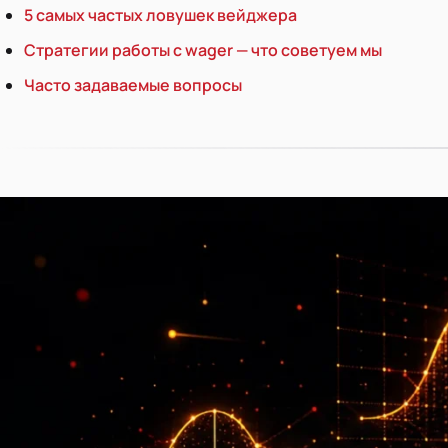
5 самых частых ловушек вейджера
Стратегии работы с wager — что советуем мы
Часто задаваемые вопросы