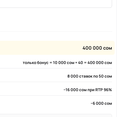
400 000 сом
только бонус = 10 000 сом × 40 = 400 000 сом
8 000 ставок по 50 сом
−16 000 сом при RTP 96%
−6 000 сом