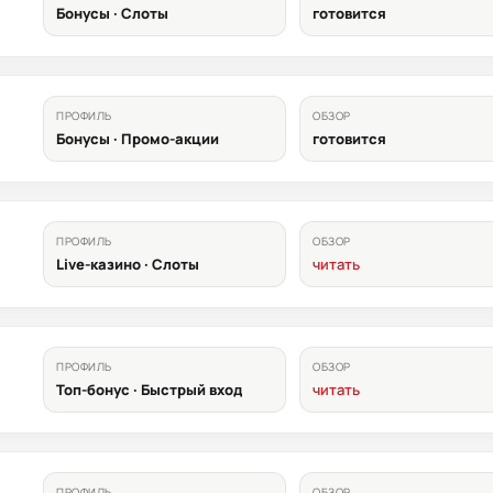
Бонусы · Слоты
готовится
ПРОФИЛЬ
ОБЗОР
Бонусы · Промо-акции
готовится
ПРОФИЛЬ
ОБЗОР
Live-казино · Слоты
читать
ПРОФИЛЬ
ОБЗОР
Топ-бонус · Быстрый вход
читать
ПРОФИЛЬ
ОБЗОР