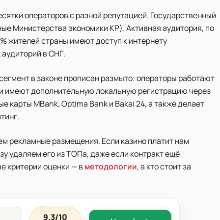
есятки операторов с разной репутацией. Государственный
анные Министерства экономики КР). Активная аудитория, по
,5% жителей страны имеют доступ к интернету
 аудиторий в СНГ.
-сегмент в законе прописан размыто: операторы работают
ли имеют дополнительную локальную регистрацию через
 карты MBank, Optima Bank и Bakai 24, а также делает
тинг.
ем рекламные размещения. Если казино платит нам
азу удаляем его из ТОПа, даже если контракт ещё
ые критерии оценки — в
методологии
, а кто стоит за
9.3/10