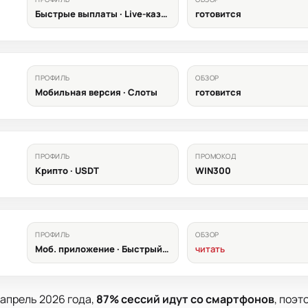
Быстрые выплаты · Live-казино
готовится
ПРОФИЛЬ
ОБЗОР
Мобильная версия · Слоты
готовится
ПРОФИЛЬ
ПРОМОКОД
Крипто · USDT
WIN300
ПРОФИЛЬ
ОБЗОР
Моб. приложение · Быстрый вход
читать
 апрель 2026 года,
87% сессий идут со смартфонов
, поэт