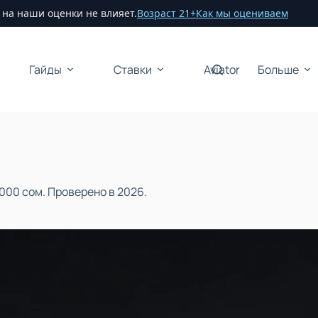
и на наши оценки не влияет.
Возраст 21+
Как мы оцениваем
Гайды
Ставки
Aviator
Больше
,000 сом. Проверено в 2026.