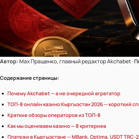
Автор:
Мах Пращенко, главный редактор Akchabet ·
П
Содержание страницы:
Почему Akchabet — а не очередной агрегатор
ТОП-8 онлайн казино Кыргызстан 2026 — короткий с
Краткие обзоры операторов из ТОП-8
Как мы оцениваем казино — 8 критериев
Платежи в Кыргызстане — MBank, Optima, USDT TRC-