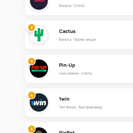
Бонусы · Слоты
2
Cactus
Бонусы · Промо-акции
3
Pin-Up
Live-казино · Слоты
4
1win
Топ-бонус · Быстрый вход
5
RioBet