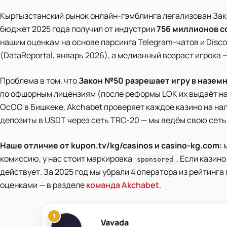
Кыргызстанский рынок онлайн-гэмблинга легализован Зако
бюджет 2025 года получил от индустрии
756 миллионов с
нашим оценкам на основе парсинга Telegram-чатов и Dis
(DataReportal, январь 2026), а медианный возраст игрока 
Проблема в том, что
Закон №50 разрешает игру в наземн
по офшорным лицензиям (после реформы LOK их выдаёт н
ОсОО в Бишкеке. Akchabet проверяет каждое казино на нал
депозиты в USDT через сеть TRC-20 — мы ведём свою сеть
Наше отличие от kupon.tv/kg/casinos и casino-kg.com:
м
комиссию, у нас стоит маркировка
. Если казин
sponsored
действует. За 2025 год мы убрали 4 оператора из рейтинг
оценками — в разделе
команда Akchabet
.
1
Vavada