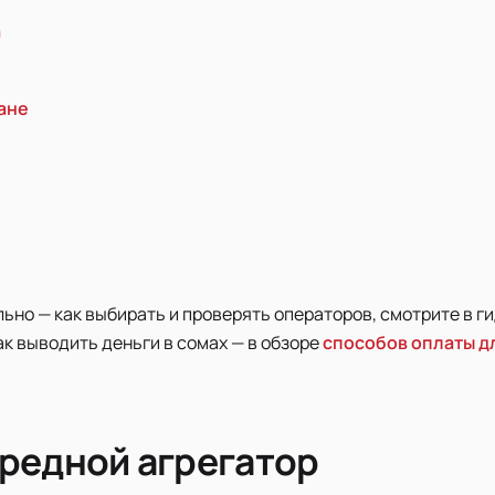
а
тане
ьно — как выбирать и проверять операторов, смотрите в г
как выводить деньги в сомах — в обзоре
способов оплаты д
ередной агрегатор