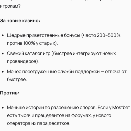
игрокам?
За новые казино:
Щедрые приветственные бонусы (часто 200–500%
против 100% у старых).
Свежий каталог игр (быстрее интегрируют новых
провайдеров).
Менее перегруженные службы поддержки — отвечают
быстрее.
Против:
Меньше истории по разрешению споров. Если у Mostbet
есть тысячи прецедентов на форумах, у нового
оператора их пара десятков.