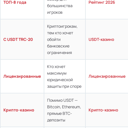
ТОП-8 года
Рейтинг 2026
большинства
игроков
Криптоигрокам,
тем кто хочет
С USDT TRC-20
обойти
USDT-казино
банковские
ограничения
Кто хочет
максимум
Лицензированные
Лицензированные
юридической
защиты при споре
Помимо USDT —
Bitcoin, Ethereum,
Крипто-казино
Крипто-казино
прямые BTC-
депозиты