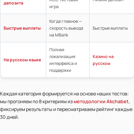
депозита
игра
Когда главное —
Быстрые выплаты
скорость вывода
Быстрые выплаты
на MBank
Полная
локализация
Казино на
На русском языке
интерфейса и
русском
поддержки
Каждая категория формируется на основе наших тестов:
мы прогоняем по 8 критериям из
методологии Akchabet
,
фиксируем результаты и пересматриваем рейтинг каждые
30 дней.