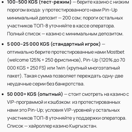
100–500 KGS (тест-режим)
— берите казино с низким
порогом входа: у протестированного нами Pin-Up
минимальный депозит — 200 сом; пороги остальных
участников ТОП-8 уточняйте в кассе оператора.
Полный список — казино с минимальным депозитом.
5 000–25 000 KGS (стандартный игрок)
—
оптимально берите протестированные нами Mostbet
(welcome 125% + 250 фриспинов), Pin-Up (120% до 70
000 KGS + 250 FS) или 1win (крупный многоэтапный
пакет). Такая сумма позволяет переждать одну-две
неудачные серии без банкротства.
50 000+ KGS (опытный)
— стоит смотреть на казино с
VIP-программой и кэшбэком: из протестированных
нами это Pin-Up; условия VIP-уровней у остальных
участников ТОП-8 уточняйте у поддержки оператора.
Список — хайроллер казино Кыргызстан.