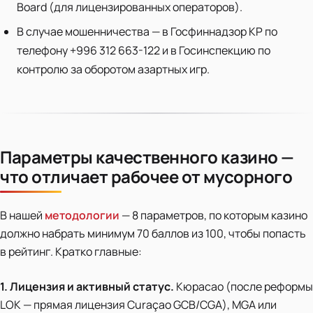
Board (для лицензированных операторов).
В случае мошенничества — в Госфиннадзор КР по
телефону +996 312 663-122 и в Госинспекцию по
контролю за оборотом азартных игр.
Параметры качественного казино —
что отличает рабочее от мусорного
В нашей
методологии
— 8 параметров, по которым казино
должно набрать минимум 70 баллов из 100, чтобы попасть
в рейтинг. Кратко главные:
1. Лицензия и активный статус.
Кюрасао (после реформы
LOK — прямая лицензия Curaçao GCB/CGA), MGA или