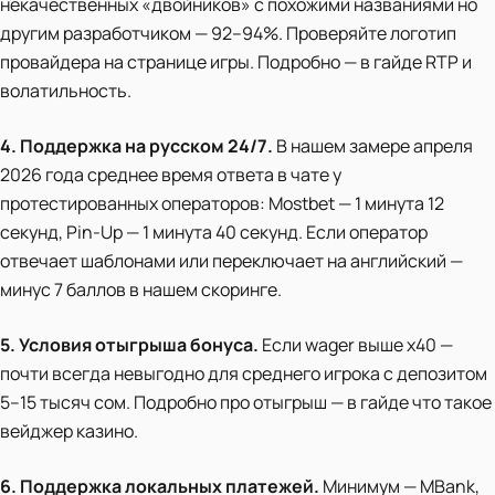
некачественных «двойников» с похожими названиями но
другим разработчиком — 92–94%. Проверяйте логотип
провайдера на странице игры. Подробно — в гайде RTP и
волатильность.
4. Поддержка на русском 24/7.
В нашем замере апреля
2026 года среднее время ответа в чате у
протестированных операторов: Mostbet — 1 минута 12
секунд, Pin-Up — 1 минута 40 секунд. Если оператор
отвечает шаблонами или переключает на английский —
минус 7 баллов в нашем скоринге.
5. Условия отыгрыша бонуса.
Если wager выше x40 —
почти всегда невыгодно для среднего игрока с депозитом
5–15 тысяч сом. Подробно про отыгрыш — в гайде что такое
вейджер казино.
6. Поддержка локальных платежей.
Минимум — MBank,