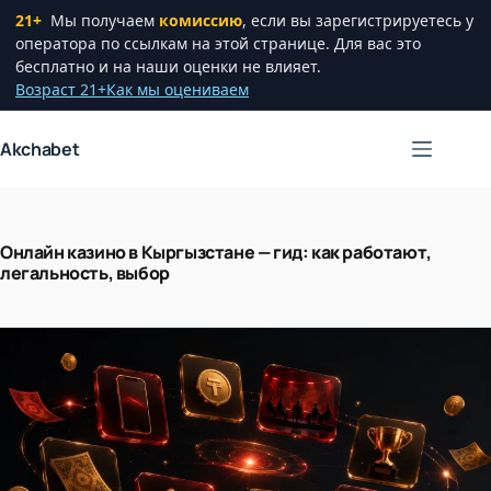
21+
Мы получаем
комиссию
, если вы зарегистрируетесь у
оператора по ссылкам на этой странице. Для вас это
бесплатно и на наши оценки не влияет.
Возраст 21+
Как мы оцениваем
Перейти
Akchabet
к
сути
Онлайн казино в Кыргызстане — гид: как работают,
легальность, выбор