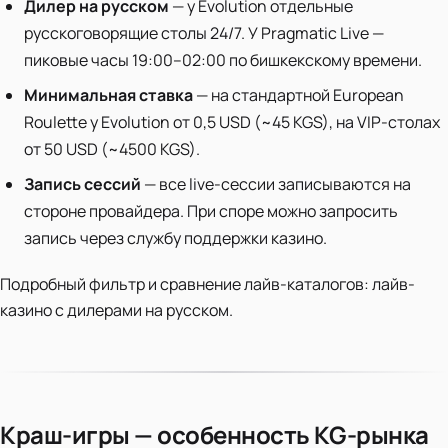
Дилер на русском
— у Evolution отдельные
русскоговорящие столы 24/7. У Pragmatic Live —
пиковые часы 19:00–02:00 по бишкекскому времени.
Минимальная ставка
— на стандартной European
Roulette у Evolution от 0,5 USD (~45 KGS), на VIP-столах
от 50 USD (~4500 KGS).
Запись сессий
— все live-сессии записываются на
стороне провайдера. При споре можно запросить
запись через службу поддержки казино.
Подробный фильтр и сравнение лайв-каталогов: лайв-
казино с дилерами на русском.
Краш-игры — особенность KG-рынка