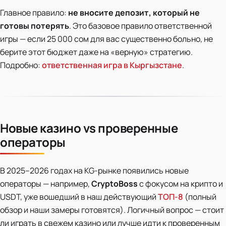
Главное правило:
не вносите депозит, который не
готовы потерять
. Это базовое правило ответственной
игры — если 25 000 сом для вас существенно больно, не
берите этот бюджет даже на «верную» стратегию.
Подробно:
ответственная игра в Кыргызстане
.
Новые казино vs проверенные
операторы
В 2025–2026 годах на KG-рынке появились новые
операторы — например,
CryptoBoss
с фокусом на крипто и
USDT, уже вошедший в наш действующий
ТОП-8
(полный
обзор и наши замеры готовятся). Логичный вопрос — стоит
ли играть в свежем казино или лучше идти к проверенным