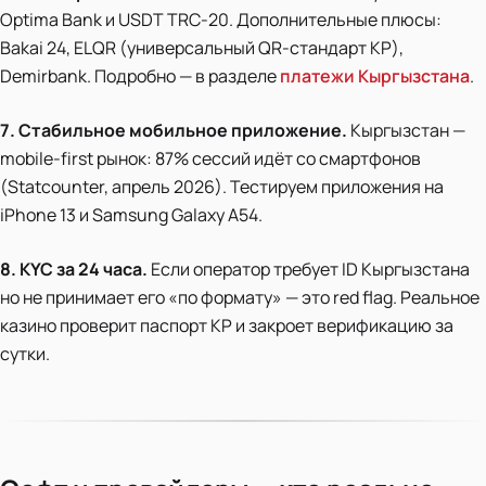
Optima Bank и USDT TRC-20. Дополнительные плюсы:
Bakai 24, ELQR (универсальный QR-стандарт КР),
Demirbank. Подробно — в разделе
платежи Кыргызстана
.
7. Стабильное мобильное приложение.
Кыргызстан —
mobile-first рынок: 87% сессий идёт со смартфонов
(Statcounter, апрель 2026). Тестируем приложения на
iPhone 13 и Samsung Galaxy A54.
8. KYC за 24 часа.
Если оператор требует ID Кыргызстана
но не принимает его «по формату» — это red flag. Реальное
казино проверит паспорт КР и закроет верификацию за
сутки.