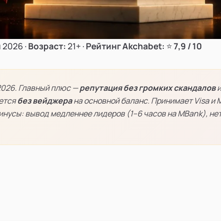
 2026 ·
Возраст:
21+ ·
Рейтинг Akchabet:
⭐
7,9 / 10
2026. Главный плюс —
репутация без громких скандалов
и
ается
без вейджера
на основной баланс. Принимает Visa и 
инусы: вывод медленнее лидеров (1–6 часов на MBank), н