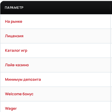
ПАРАМЕТР
На рынке
Лицензия
Каталог игр
Лайв-казино
Минимум депозита
Welcome бонус
Wager