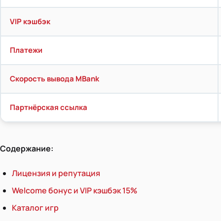
VIP кэшбэк
Платежи
Скорость вывода MBank
Партнёрская ссылка
Содержание:
Лицензия и репутация
Welcome бонус и VIP кэшбэк 15%
Каталог игр