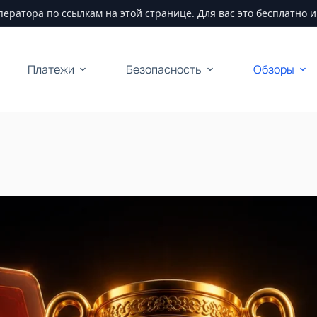
оператора по ссылкам на этой странице. Для вас это бесплатно 
Платежи
Безопасность
Обзоры