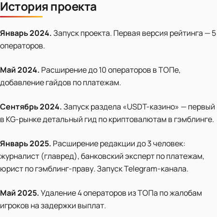
История проекта
Январь 2024.
Запуск проекта. Первая версия рейтинга — 5
операторов.
Май 2024.
Расширение до 10 операторов в ТОПе,
добавление гайдов по платежам.
Сентябрь 2024.
Запуск раздела «USDT-казино» — первый
в KG-рынке детальный гид по криптовалютам в гэмблинге.
Январь 2025.
Расширение редакции до 3 человек:
журналист (главред), банковский эксперт по платежам,
юрист по гэмблинг-праву. Запуск Telegram-канала.
Май 2025.
Удаление 4 операторов из ТОПа по жалобам
игроков на задержки выплат.