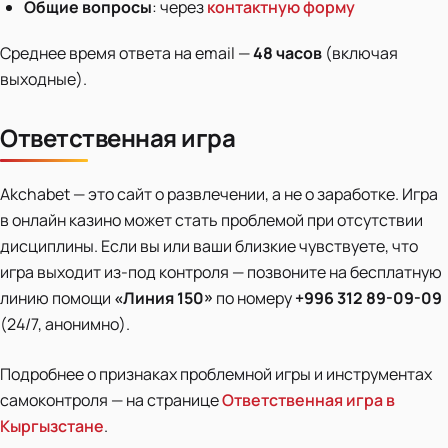
Общие вопросы
: через
контактную форму
Среднее время ответа на email —
48 часов
(включая
выходные).
Ответственная игра
Akchabet — это сайт о развлечении, а не о заработке. Игра
в онлайн казино может стать проблемой при отсутствии
дисциплины. Если вы или ваши близкие чувствуете, что
игра выходит из-под контроля — позвоните на бесплатную
линию помощи
«Линия 150»
по номеру
+996 312 89-09-09
(24/7, анонимно).
Подробнее о признаках проблемной игры и инструментах
самоконтроля — на странице
Ответственная игра в
Кыргызстане
.