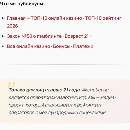
Что мы публикуем:
Главная — ТОП-10 онлайн казино
·
ТОП-10 рейтинг
2026
Закон №50 о гэмблинге
·
Возраст 21+
Все онлайн казино
·
Бонусы
·
Платежи
Только для лиц старше 21 года.
Akchabet не
является оператором азартных игр. Мы — медиа-
проект, который анализирует и рейтингует
операторов с международными лицензиями.