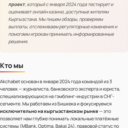
проект
, который с января 2024 года тестирует и
оценивает онлайн казино, доступные жителям
Кыргызстана. Мы пишем обзоры, проверяем
выплаты, отслеживаем регуляторные изменения и
помогаем игрокам принимать информированные
решения.
Кто мы
Akchabet основан в январе 2024 года командой из 3
человек — журналиста, банковского эксперта и юриста,
специализирующихся на гэмблинг-индустрии в СНГ-
сегменте. Мы работаем из Бишкека и фокусируемся
исключительно на кыргызстанском рынке
— это
позволяет нам глубже понимать локальные платёжные
системы (MBank, Optima, Bakai 24), правовой статус по