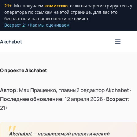
21+
Мы получаем
комиссию
, если вы зарегистрируетесь у
оператора по ссылкам на этой странице. Для вас это
бесплатно и на наши оценки не влияет.
Возраст 21+
Как мы оцениваем
Перейти
Akchabet
к
сути
О проекте Akchabet
Автор:
Мах Пращенко, главный редактор Akchabet ·
Последнее обновление:
12 апреля 2026 ·
Возраст:
21+
Akchabet — независимый аналитический