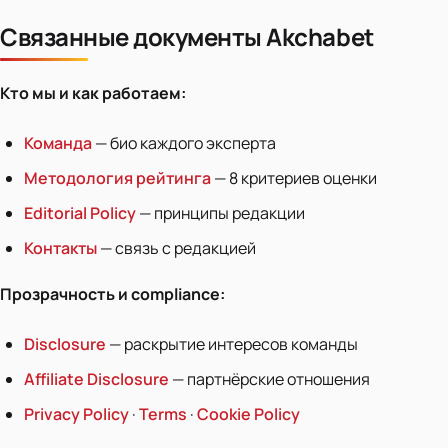
Связанные документы Akchabet
Кто мы и как работаем:
Команда
— био каждого эксперта
Методология рейтинга
— 8 критериев оценки
Editorial Policy
— принципы редакции
Контакты
— связь с редакцией
Прозрачность и compliance:
Disclosure
— раскрытие интересов команды
Affiliate Disclosure
— партнёрские отношения
Privacy Policy
·
Terms
·
Cookie Policy