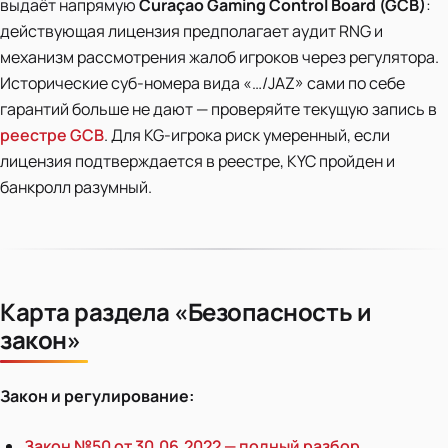
выдаёт напрямую
Curaçao Gaming Control Board (GCB)
:
действующая лицензия предполагает аудит RNG и
механизм рассмотрения жалоб игроков через регулятора.
Исторические суб-номера вида «…/JAZ» сами по себе
гарантий больше не дают — проверяйте текущую запись в
реестре GCB
. Для KG-игрока риск умеренный, если
лицензия подтверждается в реестре, KYC пройден и
банкролл разумный.
Карта раздела «Безопасность и
закон»
Закон и регулирование:
Закон №50 от 30.06.2022 — полный разбор