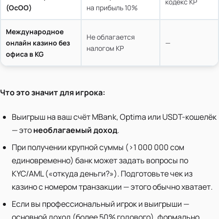
кодекс КР
(ОсОО)
на прибыль 10%
Международное
Не облагается
онлайн казино без
—
налогом КР
офиса в KG
Что это значит для игрока:
Выигрыш на ваш счёт MBank, Optima или USDT-кошелёк
— это
необлагаемый доход
.
При получении крупной суммы (>1 000 000 сом
единовременно) банк может задать вопросы по
KYC/AML («откуда деньги?»). Подготовьте чек из
казино с номером транзакции — этого обычно хватает.
Если вы профессиональный игрок и выигрыши —
основной доход (более 50% годового), формально