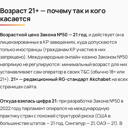
Возраст 21+ — почему так и кого
касается
Возрастной ценз Закона №50 — 21 год
, и действует он в
лицензированных в КР заведениях, куда допускаются
только иностранцы (гражданам КР участие в них
запрещено). Международные онлайн-казино Законом №50
напрямую не регулируются: минимальный возраст для них
устанавливает сам оператор в своих T&C (обычно 18+ или
21+).
21+ — редакционный RG-стандарт Akchabet
на всех
страницах сайта.
Откуда взялась цифра 21:
при разработке Закона №50 в
2022 году парламент опирался на международную
практику стран с похожей структурой риска (США в
большинстве штатов — 21 год, Сингапур — 21, ОАЭ — 21). В