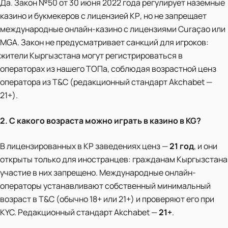
Да. Закон №50 от 30 июня 2022 года регулирует наземные
казино и букмекеров с лицензией КР, но не запрещает
международные онлайн-казино с лицензиями Curaçao или
MGA. Закон не предусматривает санкций для игроков:
жители Кыргызстана могут регистрироваться в
операторах из нашего ТОПа, соблюдая возрастной ценз
оператора из T&C (редакционный стандарт Akchabet —
21+).
2. С какого возраста можно играть в казино в KG?
В лицензированных в КР заведениях ценз —
21 год
, и они
открыты только для иностранцев: гражданам Кыргызстана
участие в них запрещено. Международные онлайн-
операторы устанавливают собственный минимальный
возраст в T&C (обычно 18+ или 21+) и проверяют его при
KYC. Редакционный стандарт Akchabet —
21+
.