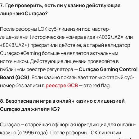
7. Где проверить, есть ли у казино действующая
лицензия Curaçao?
После реформы LOK суб-лицензии под мастер-
лицензиями (исторические номера вида «4032/JAZ» или
«8048/JAZ») прекратили действие, а старый валидатор
Curaçao eGaming больше не является актуальным
источником. Действующие лицензии проверяйте в
публичном реестре регулятора —
Curaçao Gaming Control
Board (GCB)
. Если казино показывает только старый суб-
номер без записи в
реестре GCB
— это red flag.
8. Безопасна ли игра в онлайн казино с лицензией
Curaçao для жителя KG?
Curaçao — старейшая офшорная юрисдикция для онлайн-
казино (с 1996 года). После реформы LOK лицензии