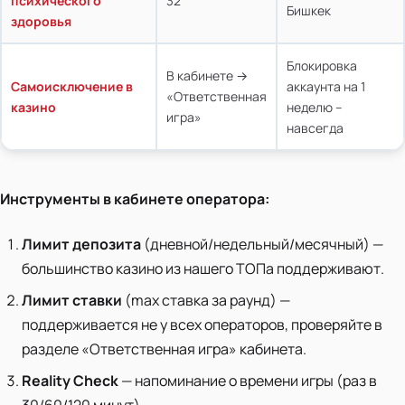
психического
32
Бишкек
здоровья
Блокировка
В кабинете →
Самоисключение в
аккаунта на 1
«Ответственная
казино
неделю –
игра»
навсегда
Инструменты в кабинете оператора:
Лимит депозита
(дневной/недельный/месячный) —
большинство казино из нашего ТОПа поддерживают.
Лимит ставки
(max ставка за раунд) —
поддерживается не у всех операторов, проверяйте в
разделе «Ответственная игра» кабинета.
Reality Check
— напоминание о времени игры (раз в
30/60/120 минут).