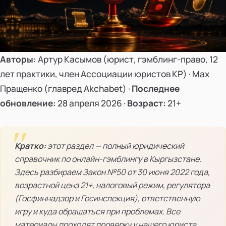
Авторы:
Артур Касымов (юрист, гэмблинг-право, 12
лет практики, член Ассоциации юристов КР) · Мах
Пращенко (главред Akchabet) ·
Последнее
обновление:
28 апреля 2026 ·
Возраст:
21+
Кратко:
этот раздел — полный юридический
справочник по онлайн-гэмблингу в Кыргызстане.
Здесь разбираем Закон №50 от 30 июня 2022 года,
возрастной ценз 21+, налоговый режим, регулятора
(Госфиннадзор и Госинспекция), ответственную
игру и куда обращаться при проблемах. Все
материалы проходят проверку у нашего юриста