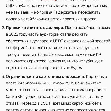
USDT, публично никто не считает, поэтому процент мы
не называем — но привычка держать и пересылать
доллар в стейблкоине из этой практики выросла.
Привычка считать в долларе.
После ослабления сома
в 2022 году часть аудитории стала держать
сбережения в долларе, а USDT оказался самой простой
его формой: кошелёк ставится за пять минут и не
требует визита в банк. Сколько именно жителей КР
пользуются криптокошельками, никто не публикует —
оценок «на глаз» мы приводить не будем.
Ограничения по карточным операциям.
Карточные
платежи с игорным MCC-кодом 7995 банк-эмитент
может отклонить — свои правила по таким операциям
банки КР публично не описывают, узнаёшь по факту
отказа. Перевод в USDT идёт мимо карточной сети,
поэтому этот сценарий на него не распространяется.