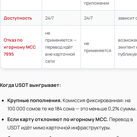
приложении
Доступность
24/7
24/7
зависит 
не
Отказ по
применяется —
возможен
не
игорному MCC
перевод идёт
эмитент 
применяется
7995
вне карточной
публикуе
сети
Когда USDT выигрывает:
Крупные пополнения.
Комиссия фиксированная: на
100 000 сомов те же 184 сома — это меньше 0,2% суммы.
Если карту отклоняют по игорному MCC.
Перевод в
USDT идёт мимо карточной инфраструктуры.