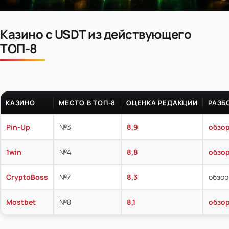
Казино с USDT из действующего
ТОП-8
КАЗИНО
МЕСТО В ТОП-8
ОЦЕНКА РЕДАКЦИИ
РАЗБ
Pin-Up
№3
8,9
обзор
1win
№4
8,8
обзор
CryptoBoss
№7
8,3
обзор
Mostbet
№8
8,1
обзор