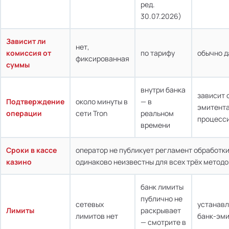
ред.
30.07.2026)
Зависит ли
нет,
комиссия от
по тарифу
обычно д
фиксированная
суммы
внутри банка
зависит 
Подтверждение
около минуты в
— в
эмитента
операции
сети Tron
реальном
процесс
времени
Сроки в кассе
оператор не публикует регламент обработк
казино
одинаково неизвестны для всех трёх методо
банк лимиты
публично не
сетевых
устанав
Лимиты
раскрывает
лимитов нет
банк-эми
— смотрите в