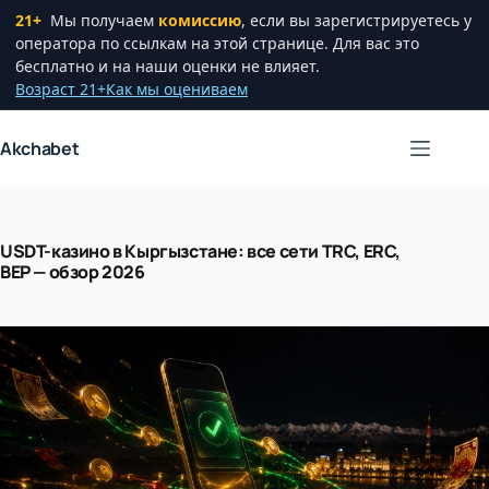
21+
Мы получаем
комиссию
, если вы зарегистрируетесь у
оператора по ссылкам на этой странице. Для вас это
бесплатно и на наши оценки не влияет.
Возраст 21+
Как мы оцениваем
Перейти
Akchabet
к
сути
USDT-казино в Кыргызстане: все сети TRC, ERC,
BEP — обзор 2026