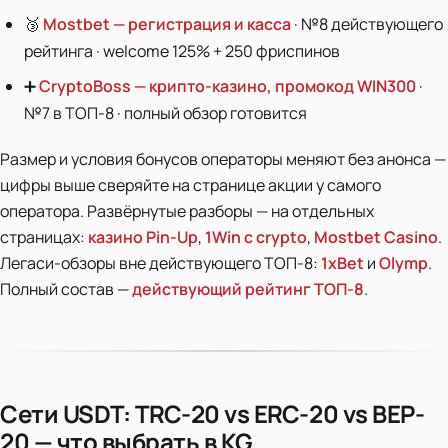
🥉
Mostbet — регистрация и касса
· №8 действующего
рейтинга · welcome 125% + 250 фриспинов
➕
CryptoBoss — крипто-казино, промокод WIN300
·
№7 в ТОП-8 · полный обзор готовится
Размер и условия бонусов операторы меняют без анонса —
цифры выше сверяйте на странице акции у самого
оператора. Развёрнутые разборы — на отдельных
страницах:
казино Pin-Up
,
1Win с crypto
,
Mostbet Casino
.
Легаси-обзоры вне действующего ТОП-8:
1xBet
и
Olymp
.
Полный состав —
действующий рейтинг ТОП-8
.
Сети USDT: TRC-20 vs ERC-20 vs BEP-
20 — что выбрать в KG