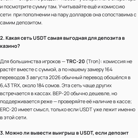
и посмотрите сумму там. Учитывайте ещё и комиссию
сети: при пополнении на пару долларов она сопоставима с
самим депозитом.
2. Какая сеть USDT самая выгодная для депозита в
казино?
Для большинства игроков —
TRC-20
(Tron): комиссия не
растёт вместе с суммой, а по нашему замеру 164
переводов 3 августа 2026 обычный перевод обошёлся в
6,43 TRX, около 184 сомов. Эта сеть чаще других
встречается в кассах. BEP-20 обычно дешевле, но
поддерживается реже — проверяйте её наличие в кассе;
ERC-20 имеет смысл, только если USDT уже лежит именно
в этой сети.
3. Можно ли вывести выигрыш в USDT, если депозит