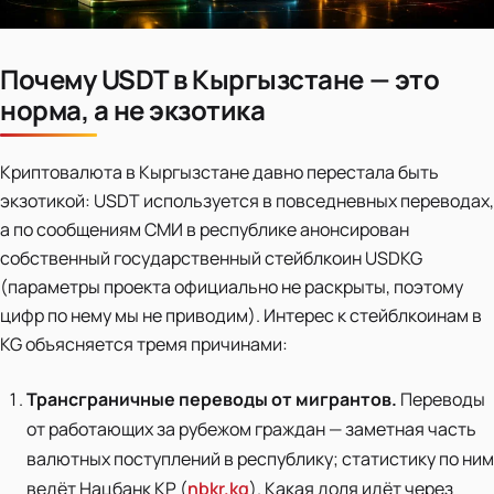
Почему USDT в Кыргызстане — это
норма, а не экзотика
Криптовалюта в Кыргызстане давно перестала быть
экзотикой: USDT используется в повседневных переводах,
а по сообщениям СМИ в республике анонсирован
собственный государственный стейблкоин USDKG
(параметры проекта официально не раскрыты, поэтому
цифр по нему мы не приводим). Интерес к стейблкоинам в
KG объясняется тремя причинами:
Трансграничные переводы от мигрантов.
Переводы
от работающих за рубежом граждан — заметная часть
валютных поступлений в республику; статистику по ним
ведёт Нацбанк КР (
nbkr.kg
). Какая доля идёт через