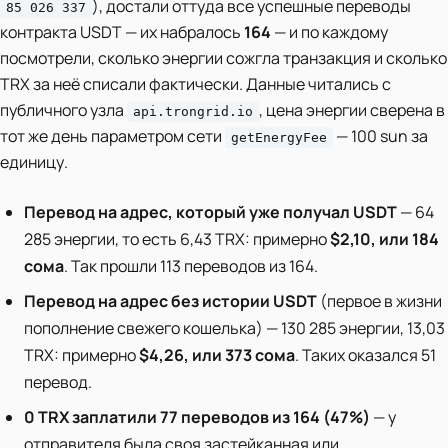
), достали оттуда все успешные переводы
85 026 337
контракта USDT — их набралось
164
— и по каждому
посмотрели, сколько энергии сожгла транзакция и сколько
TRX за неё списали фактически. Данные читались с
публичного узла
, цена энергии сверена в
api.trongrid.io
тот же день параметром сети
— 100 sun за
getEnergyFee
единицу.
Перевод на адрес, который уже получал USDT
— 64
285 энергии, то есть 6,43 TRX: примерно
$2,10, или 184
сома
. Так прошли 113 переводов из 164.
Перевод на адрес без истории USDT
(первое в жизни
пополнение свежего кошелька) — 130 285 энергии, 13,03
TRX: примерно
$4,26, или 373 сома
. Таких оказался 51
перевод.
0 TRX заплатили 77 переводов из 164 (47%)
— у
отправителя была своя застейканная или