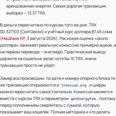
арендованная энергия. Самая дорогая транзакция
выборки — 13,37 TRX.
В деньги пересчитано по курсам того же дня: TRX
$0,327103 (CoinGecko) и учётный курс доллара 87,45 сома
(
Нацбанк КР
, 3 августа 2026). Расхожая оценка «около
доллара» занижает реальную комиссию примерно вдвое, а
на первом переводе — вчетверо. Практический вывод:
держите на кошельке запас хотя бы 15 TRX, иначе
транзакция просто не уйдёт.
Замер воспроизводим: по дате и номеру опорного блока те
же транзакции открываются в
, и цифры
tronscan.org
можно пересчитать самостоятельно. Комиссия меняется
вместе с курсом TRX и параметром
, поэтому
getEnergyFee
перед пополнением сверяйтесь с суммой, которую
показывает ваш кошелёк. Полная методика и что делать