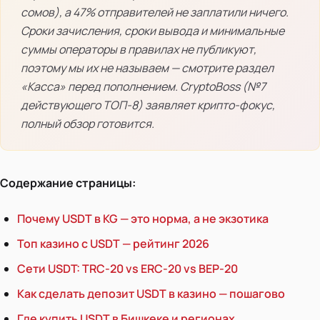
сомов), а 47% отправителей не заплатили ничего.
Сроки зачисления, сроки вывода и минимальные
суммы операторы в правилах не публикуют,
поэтому мы их не называем — смотрите раздел
«Касса» перед пополнением. CryptoBoss (№7
действующего ТОП-8) заявляет крипто-фокус,
полный обзор готовится.
Содержание страницы:
Почему USDT в KG — это норма, а не экзотика
Топ казино с USDT — рейтинг 2026
Сети USDT: TRC-20 vs ERC-20 vs BEP-20
Как сделать депозит USDT в казино — пошагово
Где купить USDT в Бишкеке и регионах