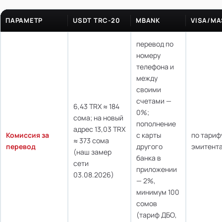
ПАРАМЕТР
USDT TRC-20
MBANK
VISA/M
перевод по
номеру
телефона и
между
своими
счетами —
6,43 TRX ≈ 184
0%;
сома; на новый
пополнение
адрес 13,03 TRX
Комиссия за
с карты
по тариф
≈ 373 сома
перевод
другого
эмитент
(наш замер
банка в
сети
приложении
03.08.2026)
— 2%,
минимум 100
сомов
(тариф ДБО,