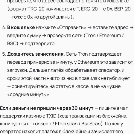
проверьте, что адрес совпадает с тем что в кошельке
(формат TRC-20 начинается с T, ERC-20 — с 0x, BEP-20
— тоже с 0x но другой длины).
В кошельке
нажмите «Отправить» → вставьте адрес →
введите сумму → проверьте сеть (Tron / Ethereum /
BSC) → подтвердите.
Дождитесь зачисления.
Сеть Tron подтверждает
перевод примерно за минуту, у Ethereum это зависит от
загрузки. Дальше платёж обрабатывает оператор, и
сроки этой части никто из них в правилах не публикует
— ориентируйтесь на статус в кассе, а не на чужие
«средние минуты».
Если деньги не пришли через 30 минут
— пишите в чат
поддержки казино с TXID (хеш транзакции из блокчейна,
копируется в Tronscan / Etherscan / BscScan). По хешу
оператор находит платёж в блокчейне и зачисляет его