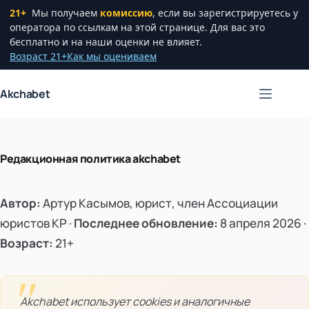
21+
Мы получаем
комиссию
, если вы зарегистрируетесь у
оператора по ссылкам на этой странице. Для вас это
бесплатно и на наши оценки не влияет.
Возраст 21+
Как мы оцениваем
Перейти
Akchabet
к
сути
Редакционная политика akchabet
Автор:
Артур Касымов, юрист, член Ассоциации
юристов КР ·
Последнее обновление:
8 апреля 2026 ·
Возраст:
21+
Akchabet использует cookies и аналогичные