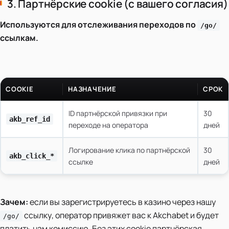
3. Партнёрские cookie (с вашего согласия)
Используются для отслеживания переходов по
/go/
ссылкам.
COOKIE
НАЗНАЧЕНИЕ
СРОК
ID партнёрской привязки при
30
akb_ref_id
переходе на оператора
дней
Логирование клика по партнёрской
30
akb_click_*
ссылке
дней
Зачем:
если вы зарегистрируетесь в казино через нашу
ссылку, оператор привяжет вас к Akchabet и будет
/go/
платить нам комиссию. Без этих cookie партнёрская